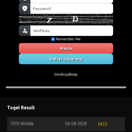
Remember Me
Masuk
Daftar Sekarang
Desktop
Wap
Togel Result
TOTO WUHAN
09-08-2026
5412